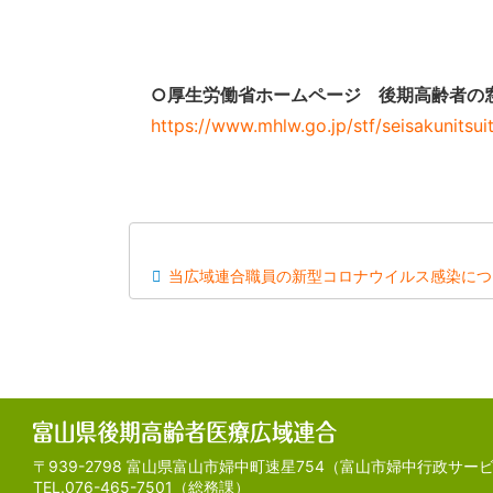
○厚生労働省ホームページ 後期高齢者の
https://www.mhlw.go.jp/stf/seisakunits
当広域連合職員の新型コロナウイルス感染につ
〒939-2798 富山県富山市婦中町速星754
（富山市婦中行政サービ
TEL.076-465-7501（総務課）