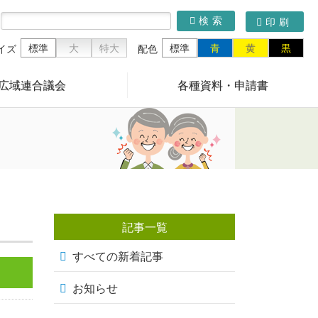
検索
印刷
標準
大
特大
標準
青
黄
黒
イズ
配色
広域連合議会
各種資料・申請書
記事一覧
すべての新着記事
お知らせ